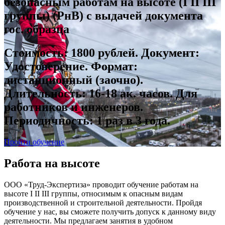
безопасным работам на высоте (I II III
группы)
(РнВ) с выдачей документа
гос. образца
Стоимость: 1800 рублей. Документ:
Удостоверение. Формат:
дистанционный (заочно).
Длительность: 16-18 ак. часов. Для
работников и инженеров.
Периодичность: 1 раз в 3 года.
Пройти обучение
Работа на высоте
ООО «Труд-Экспертиза» проводит обучение работам на
высоте I II III группы, относимым к опасным видам
производственной и строительной деятельности. Пройдя
обучение у нас, вы сможете получить допуск к данному виду
деятельности. Мы предлагаем занятия в удобном